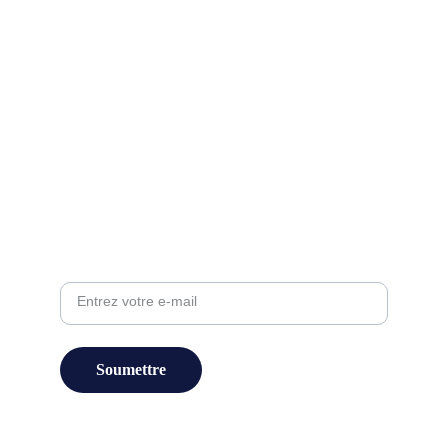
Emails : 
contact@kaïdagroup.com
floraagaud@kaïdagroup.com
commerciale@kaïdagroup.com
Contact :
Adresse e-mail
Soumettre